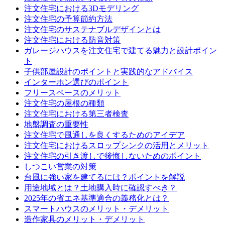
注文住宅における3Dモデリング
注文住宅の予算節約方法
注文住宅のサステナブルデザインとは
注文住宅における防音対策
ガレージハウスを注文住宅で建てる魅力と設計ポイン
ト
子供部屋設計のポイントと実践的なアドバイス
インターホン選びのポイント
フリースペースのメリット
注文住宅の屋根の種類
注文住宅における第三者検査
地盤調査の重要性
注文住宅で風通しを良くするためのアイデア
注文住宅におけるスロップシンクの活用とメリット
注文住宅の引き渡しで後悔しないためのポイント
しつこい営業の対策
台風に強い家を建てるには？ポイントを解説
用途地域とは？土地購入時に確認すべき？
2025年の省エネ基準適合の義務化とは？
スマートハウスのメリット・デメリット
造作家具のメリット・デメリット