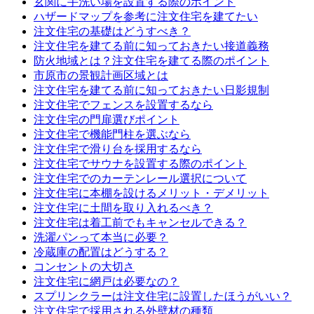
玄関に手洗い場を設置する際のポイント
ハザードマップを参考に注文住宅を建てたい
注文住宅の基礎はどうすべき？
注文住宅を建てる前に知っておきたい接道義務
防火地域とは？注文住宅を建てる際のポイント
市原市の景観計画区域とは
注文住宅を建てる前に知っておきたい日影規制
注文住宅でフェンスを設置するなら
注文住宅の門扉選びポイント
注文住宅で機能門柱を選ぶなら
注文住宅で滑り台を採用するなら
注文住宅でサウナを設置する際のポイント
注文住宅でのカーテンレール選択について
注文住宅に本棚を設けるメリット・デメリット
注文住宅に土間を取り入れるべき？
注文住宅は着工前でもキャンセルできる？
洗濯パンって本当に必要？
冷蔵庫の配置はどうする？
コンセントの大切さ
注文住宅に網戸は必要なの？
スプリンクラーは注文住宅に設置したほうがいい？
注文住宅で採用される外壁材の種類