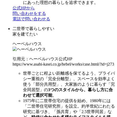
にあった理想の暮らしを追求できます。
公式HPから
問い合わせをする
電話で問い合わせる
二世帯で暮らしやすい
家を建てたい
ヘーベルハウス
引用元：ヘーベルハウス公式HP
https://www.asahi-kasei.co.jp/hebel/works/case.html/?id=j273
世帯ごとに程よい距離感を保てるよう、プライバ
シー重視の「完全分離型」、スペースを効率よく
使う「部分共用型」、大家族のように暮らす「完
全同居型」の
3つのスタイルから、暮らし方に合
わせて選択可能
。
1975年に二世帯住宅の提供を始め、1980年には
「二世帯住宅研究所」を設立。約半世紀にわたる
研究に基づき、「孫共育」や「2.5世帯同居」な