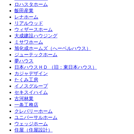
ロハスタホーム
飯田産業
レナホーム
リアルウッド
ウィザースホーム
大成建設ハウジング
ミサワホーム
旭化成ホームズ（へーベルハウス）
ジューテックホーム
夢ハウス
日本ハウスＨＤ （旧：東日本ハウス）
カジャデザイン
たくみ工房
イノスグループ
セキスイハイム
古河林業
一条工務店
クレバリーホーム
ユニバーサルホーム
ウェッジホーム
住屋（住屋設計）