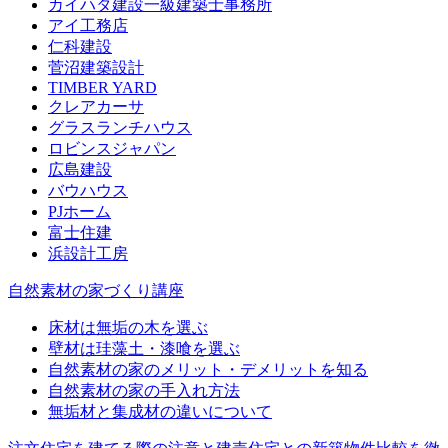
カイハタ建設一級建築士事務所
アイ工務店
仁科建設
菅沼建築設計
TIMBER YARD
クレアカーサ
グラスランチハウス
ロビンスジャパン
広島建設
バウハウス
PJホーム
富士住建
浜設計工房
自然素材の家づくり講座
床材は無垢の木を選ぶ
壁材は珪藻土・漆喰を選ぶ
自然素材の家のメリット・デメリットを知る
自然素材の家の手入れ方法
無垢材と集成材の違いについて