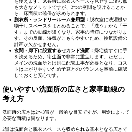
を使えます。来客時に脱衣スペースを見せずに済む点
も大きなメリットですが、2つの空間を設けることか
ら、床面積の確保が求められます。
脱衣所・ランドリールーム兼用型：
脱衣室に洗濯機や
物干しスペースをまとめることで、「洗う」から「干
す」までの動線が短くなり、家事の時短につながりま
す。その反面、湿気がこもりやすいため、換気設備の
計画が欠かせません。
玄関・廊下に設置するセカンド洗面：
帰宅後すぐに手
を洗えるため、衛生面で非常に重宝します。ただし、
メインの洗面所とは別に配管工事が必要となり、コス
トは上がりやすいため予算とのバランスを事前に確認
しておくと安心です。
使いやすい洗面所の広さと家事動線の
考え方
洗面所の広さは2〜3畳が一般的な目安ですが、用途によって
必要な面積は異なります。
2畳は洗面台と脱衣スペースを収められる基本となる広さで