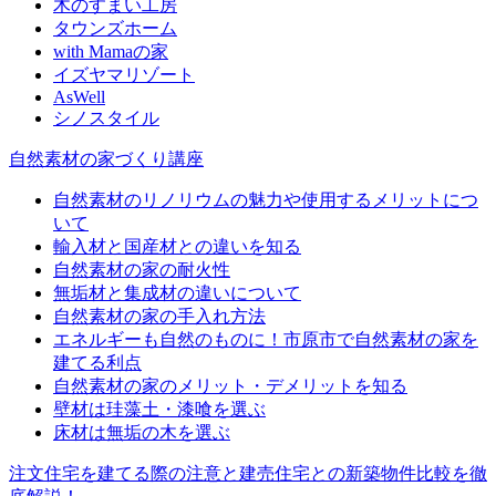
木のすまい工房
タウンズホーム
with Mamaの家
イズヤマリゾート
AsWell
シノスタイル
自然素材の家づくり講座
自然素材のリノリウムの魅力や使用するメリットにつ
いて
輸入材と国産材との違いを知る
自然素材の家の耐火性
無垢材と集成材の違いについて
自然素材の家の手入れ方法
エネルギーも自然のものに！市原市で自然素材の家を
建てる利点
自然素材の家のメリット・デメリットを知る
壁材は珪藻土・漆喰を選ぶ
床材は無垢の木を選ぶ
注文住宅を建てる際の注意と建売住宅との新築物件比較を徹