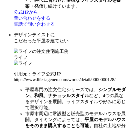
ど、
時代に合わせた多様なライフスタイルを提
案・発信
し続けています。
公式HPから
問い合わせをする
電話で問い合わせる
デザインテイストに
こだわった平屋を建てたい
ライフ
引用元：ライフ公式HP
https://www.lifestageneo.com/works/detail/0000000128/
平屋専門の注文住宅シリーズでは、
シンプルモダ
ン、和風、ナチュラルスタイル
など、4つの異な
るデザインを展開。ライフスタイルや好みに応じ
て選択可能。
市原市周辺に常設型と販売型のモデルハウスを展
開。タイミングによっては、
平屋のモデルハウス
をそのまま購入することも可能。
自社の土地や分