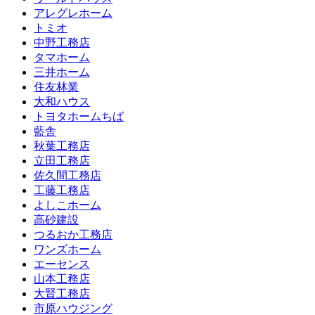
アレグレホーム
トミオ
中野工務店
タマホーム
三井ホーム
住友林業
大和ハウス
トヨタホームちば
藍舎
秋葉工務店
立田工務店
佐久間工務店
工藤工務店
よしこホーム
高砂建設
つるおか工務店
ワンズホーム
エーセンス
山本工務店
大賢工務店
市原ハウジング