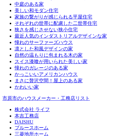
中庭のある家
美しい和モダン住宅
家族の繋がりが感じられる平屋住宅
それぞれの世帯に配慮した二世帯住宅
狭さを感じさせない狭小住宅
最近人気のインダストリアルデザインな家
憧れのサーファーズハウス
凛とした和風デザインの家
自然の温もりに包まれる木の家
スイス漆喰が用いられた美しい家
憧れのガレージのある家
かっこいいアメリカンハウス
まさに贅沢空間！屋上のある家
かわいい家
市原市のハウスメーカー・工務店リスト
株式会社 ライフ
本吉工務店
DAISHU
ブルースホーム
三菱地所ホーム