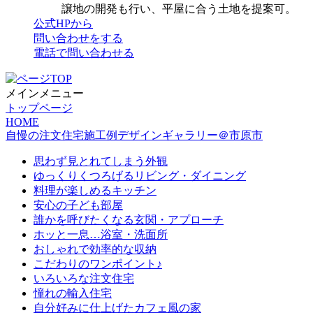
譲地の開発も行い、平屋に合う土地を提案可。
公式HPから
問い合わせをする
電話で問い合わせる
メインメニュー
トップページ
HOME
自慢の注文住宅施工例デザインギャラリー＠市原市
思わず見とれてしまう外観
ゆっくりくつろげるリビング・ダイニング
料理が楽しめるキッチン
安心の子ども部屋
誰かを呼びたくなる玄関・アプローチ
ホッと一息…浴室・洗面所
おしゃれで効率的な収納
こだわりのワンポイント♪
いろいろな注文住宅
憧れの輸入住宅
自分好みに仕上げたカフェ風の家