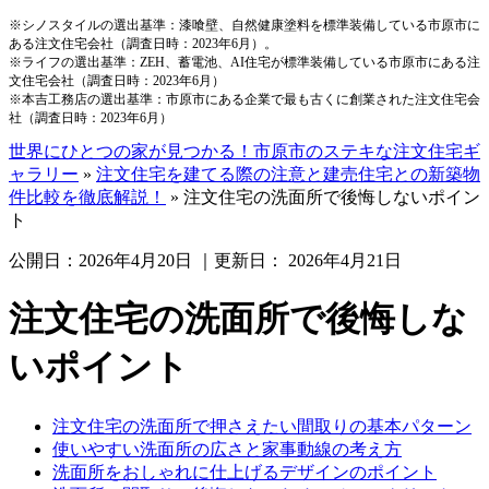
※シノスタイルの選出基準：漆喰壁、自然健康塗料を標準装備している市原市に
ある注文住宅会社（調査日時：2023年6月）。
※ライフの選出基準：ZEH、蓄電池、AI住宅が標準装備している市原市にある注
文住宅会社（調査日時：2023年6月）
※本吉工務店の選出基準：市原市にある企業で最も古くに創業された注文住宅会
社（調査日時：2023年6月）
世界にひとつの家が見つかる！市原市のステキな注文住宅ギ
ャラリー
»
注文住宅を建てる際の注意と建売住宅との新築物
件比較を徹底解説！
»
注文住宅の洗面所で後悔しないポイン
ト
公開日：
2026年4月20日
｜更新日：
2026年4月21日
注文住宅の洗面所で後悔しな
いポイント
注文住宅の洗面所で押さえたい間取りの基本パターン
使いやすい洗面所の広さと家事動線の考え方
洗面所をおしゃれに仕上げるデザインのポイント