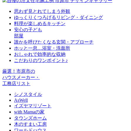
思わず見とれてしまう外観
ゆっくりくつろげるリビング・ダイニング
料理が楽しめるキッチン
安心の子ども
部屋
誰かを呼びたくなる玄関・アプローチ
ホッと一息…浴室・洗面所
おしゃれで効率的な収納
こだわりのワンポイント♪
厳選！市原市の
ハウスメーカー・
工務店リスト
シノスタイル
AsWell
イズヤマリゾート
with Mamaの家
タウンズホーム
木のすまい工房
ワールドハウス