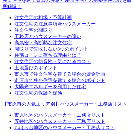
注文住宅を建てる際の注意と建売住宅との新築物件比較を徹
底解説！
注文住宅の相場・予算計画
注文住宅の注意事項＠ハウスメーカー
注文住宅の間取り
工務店とハウスメーカーの違い
高気密・高断熱な注文住宅
間取りで失敗しない3つのポイント
住宅ローンに落ちる理由とは？
注文住宅の防音性・気になるコスト
土地選びのポイント
市原市で注文住宅を建てる場合の資金計画
市原市で狭小住宅を建てる場合のポイント
太陽光エネルギーを利用した住宅
注文住宅の保証と保険
【市原市の人気エリア別】ハウスメーカー・工務店リスト
市原地区のハウスメーカー・工務店リスト
五井地区のハウスメーカー・工務店リスト
ちはら台地区のハウスメーカー・工務店リスト