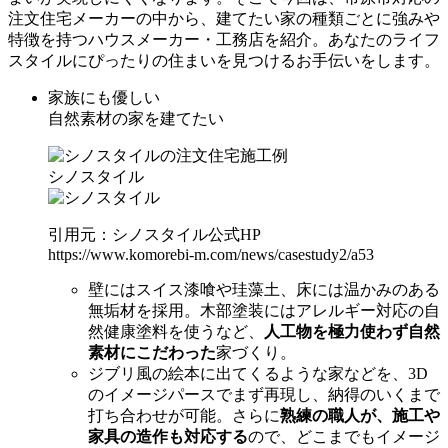
注文住宅メーカーの中から、建てたい家の種類ごとに強みや
特徴を持つハウスメーカー・工務店を紹介。あなたのライフ
スタイルにぴったりの住まいを見つけるお手伝いをします。
家族にも優しい
自然素材の家を建てたい
シノスタイル
引用元：シノスタイル公式HP
https://www.komorebi-m.com/news/casestudy2/a53
壁にはスイス漆喰や珪藻土、床には温かみのある
無垢材を採用。木部塗装にはアレルギー対応の自
然健康塗料を使うなど、
人工物を極力使わず自然
素材にこだわった
家づくり。
ジブリ風の絵本に出てくるような家などを、3D
のイメージパースでまず再現し、納得のいくまで
打ち合わせが可能。さらに
熟練の職人が、施工や
家具の造作も対応する
ので、どこまでもイメージ