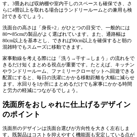
す。3畳あれば収納棚や室内干しのスペースも確保でき、さ
らに4畳以上を取れる場合はランドリールームとの兼用も検
討できるでしょう。
洗面台の高さは「身長÷2」がひとつの目安で、一般的には
80〜85cmの製品がよく選ばれています。また、通路幅は
80cm以上を基本とし、できれば90cm以上を確保すると朝の
混雑時でもスムーズに移動できます。
家事動線を考える際には「洗う→干す→しまう」の流れをで
きるだけ短くまとめる視点が重要です。たとえば、キッチン
やランドリールーム、ファミリークローゼットへ回遊できる
配置にすると、毎日の洗濯にかかる移動距離を大幅に減らせ
ます。水回りを1か所にまとめるだけでも家事にかかる時間
と労力の軽減につながるでしょう。
洗面所をおしゃれに仕上げるデザイン
のポイント
洗面所のデザインは洗面台選びが方向性を大きく左右しま
す。既製品はコストを抑えやすく機能面も安定している点が