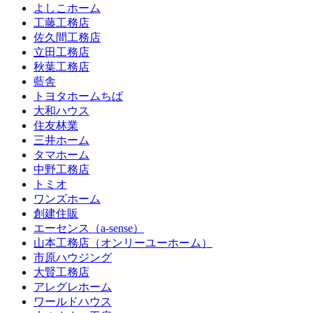
よしこホーム
工藤工務店
佐久間工務店
立田工務店
秋葉工務店
藍舎
トヨタホームちば
大和ハウス
住友林業
三井ホーム
タマホーム
中野工務店
トミオ
ワンズホーム
創建住販
エーセンス（a-sense）
山本工務店（オンリーユーホーム）
市原ハウジング
大賢工務店
アレグレホーム
ワールドハウス