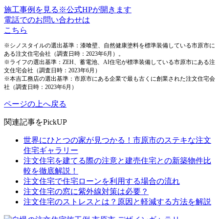
施工事例を見る
※公式HPが開きます
電話でのお問い合わせは
こちら
※シノスタイルの選出基準：漆喰壁、自然健康塗料を標準装備している市原市に
ある注文住宅会社（調査日時：2023年6月）。
※ライフの選出基準：ZEH、蓄電池、AI住宅が標準装備している市原市にある注
文住宅会社（調査日時：2023年6月）
※本吉工務店の選出基準：市原市にある企業で最も古くに創業された注文住宅会
社（調査日時：2023年6月）
ページの上へ戻る
関連記事をPickUP
世界にひとつの家が見つかる！市原市のステキな注文
住宅ギャラリー
注文住宅を建てる際の注意と建売住宅との新築物件比
較を徹底解説！
注文住宅で住宅ローンを利用する場合の流れ
注文住宅の窓に紫外線対策は必要？
注文住宅のストレスとは？原因と軽減する方法を解説