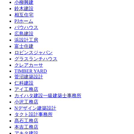
小柳興建
鈴木建設
相互住宅
PJホーム
バウハウス
広島建設
浜設計工房
富士住建
ロビンスジャパン
グラスランチハウス
クレアカーサ
TIMBER YARD
菅沼建築設計
仁科建設
アイ工務店
カイハタ建設一級建築士事務所
小沢工務店
Nデザイン建築設計
タクト設計事務所
髙石工務店
本吉工務店
アキタ建設