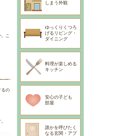
しまう外観
ゆっくりくつろ
げるリビング・
か。こ
ダイニング
料理が楽しめる
キッチン
するの
安心の子ども
部屋
す。
誰かを呼びたく
なる玄関・アプ