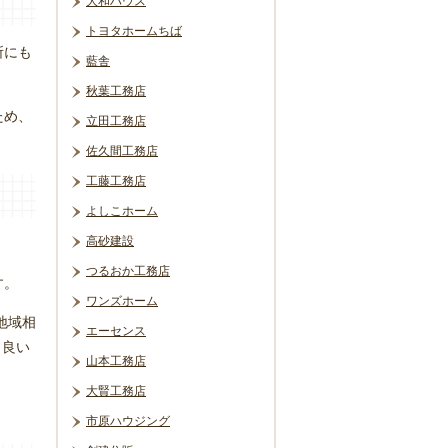
大和ハウス
トヨタホームちば
所にも
藍舎
秋葉工務店
ため、
立田工務店
佐久間工務店
工藤工務店
よしこホーム
高砂建設
。
つるおか工務店
す。
ワンズホーム
や地域相
エーセンス
と良い
山本工務店
大賢工務店
市原ハウジング