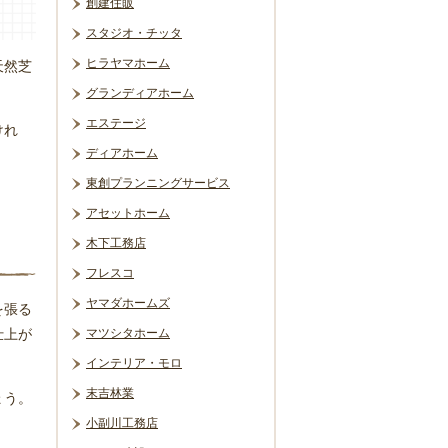
創建住販
スタジオ・チッタ
ヒラヤマホーム
天然芝
グランディアホーム
エステージ
けれ
ディアホーム
東創プランニングサービス
アセットホーム
木下工務店
フレスコ
ヤマダホームズ
を張る
仕上が
マツシタホーム
インテリア・モロ
末吉林業
ょう。
小副川工務店