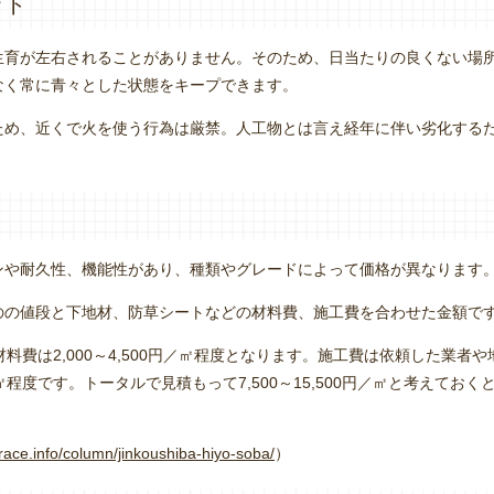
ット
生育が左右されることがありません。そのため、日当たりの良くない場
なく常に青々とした状態をキープできます。
ため、近くで火を使う行為は厳禁。人工物とは言え経年に伴い劣化する
ンや耐久性、機能性があり、種類やグレードによって価格が異なります
のの値段と下地材、防草シートなどの材料費、施工費を合わせた金額で
、材料費は2,000～4,500円／㎡程度となります。施工費は依頼した業者
／㎡程度です。トータルで見積もって7,500～15,500円／㎡と考えておく
grace.info/column/jinkoushiba-hiyo-soba/
）