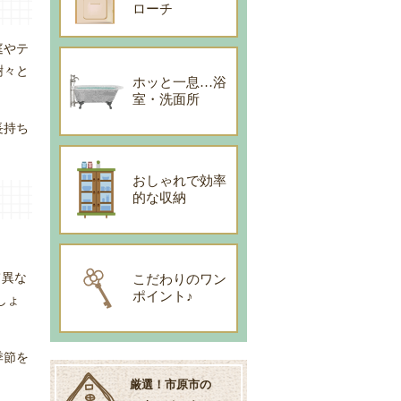
ローチ
庭やテ
樹々と
ホッと一息…浴
室・洗面所
長持ち
おしゃれで効率
的な収納
て異な
こだわりのワン
ポイント♪
しょ
季節を
厳選！市原市の