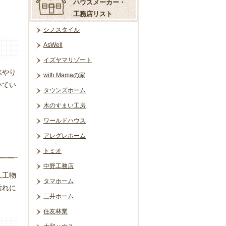
ハウスメーカー・
工務店リスト
シノスタイル
AsWell
イズヤマリゾート
水やり
with Mamaの家
いてい
タウンズホーム
木のすまい工房
ワールドハウス
アレグレホーム
トミオ
中野工務店
人工物
タマホーム
汚れに
三井ホーム
住友林業