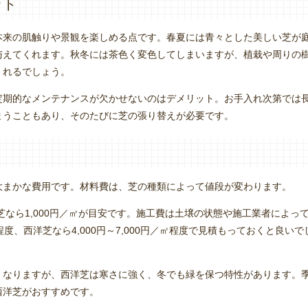
ット
本来の肌触りや景観を楽しめる点です。春夏には青々とした美しい芝が
与えてくれます。秋冬には茶色く変色してしまいますが、植栽や周りの
くれるでしょう。
定期的なメンテナンスが欠かせないのはデメリット。お手入れ次第では
まうこともあり、そのたびに芝の張り替えが必要です。
大まかな費用です。材料費は、芝の種類によって値段が変わります。
芝なら1,000円／㎡が目安です。施工費は土壌の状態や施工業者によっ
㎡程度、西洋芝なら4,000円～7,000円／㎡程度で見積もっておくと良いで
くなりますが、西洋芝は寒さに強く、冬でも緑を保つ特性があります。
西洋芝がおすすめです。