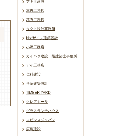
アキタ建設
本吉工務店
髙石工務店
タクト設計事務所
Nデザイン建築設計
小沢工務店
カイハタ建設一級建築士事務所
アイ工務店
仁科建設
菅沼建築設計
TIMBER YARD
クレアカーサ
グラスランチハウス
ロビンスジャパン
広島建設