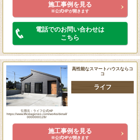
施工事例を見る
※公式HPが開きます
電話でのお問い合わせは
こちら
高性能なスマートハウスならコ
コ
ライフ
引用元：ライフ公式HP
https://www.lifestageneo.com/works/detail/
0000000128/
施工事例を見る
※公式HPが開きます