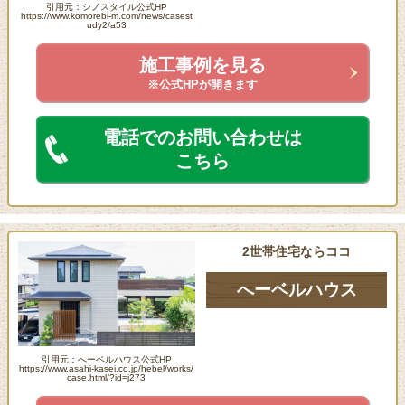
引用元：シノスタイル公式HP
https://www.komorebi-m.com/news/casest
udy2/a53
施工事例を見る
※公式HPが開きます
電話でのお問い合わせは
こちら
2世帯住宅ならココ
へーベルハウス
引用元：へーベルハウス公式HP
https://www.asahi-kasei.co.jp/hebel/works/
case.html/?id=j273