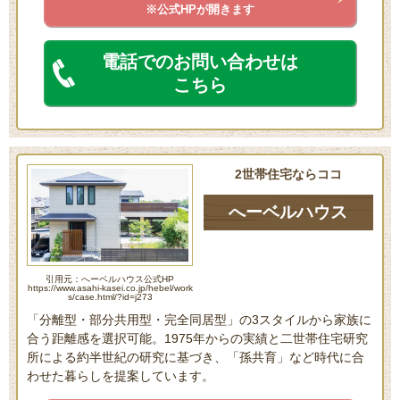
※公式HPが開きます
電話でのお問い合わせは
こちら
2世帯住宅ならココ
へーベルハウス
引用元：へーベルハウス公式HP
https://www.asahi-kasei.co.jp/hebel/work
s/case.html/?id=j273
「分離型・部分共用型・完全同居型」の3スタイルから家族に
合う距離感を選択可能。1975年からの実績と二世帯住宅研究
所による約半世紀の研究に基づき、「孫共育」など時代に合
わせた暮らしを提案しています。