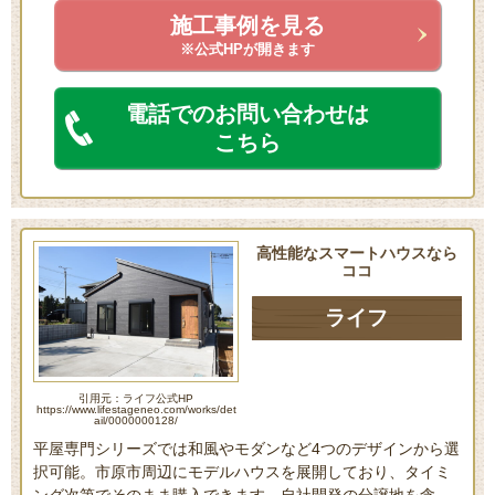
施工事例を見る
※公式HPが開きます
電話でのお問い合わせは
こちら
高性能なスマートハウスなら
ココ
ライフ
引用元：ライフ公式HP
https://www.lifestageneo.com/works/det
ail/0000000128/
平屋専門シリーズでは和風やモダンなど4つのデザインから選
択可能。市原市周辺にモデルハウスを展開しており、タイミ
ング次第でそのまま購入できます。自社開発の分譲地を含