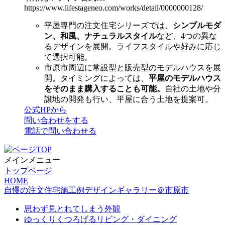
https://www.lifestageneo.com/works/detail/0000000128/
平屋専門の注文住宅シリーズでは、
シンプルモダ
ン、和風、ナチュラルスタイル
など、4つの異な
るデザインを展開。ライフスタイルや好みに応じ
て選択可能。
市原市周辺に常設型と販売型のモデルハウスを展
開。タイミングによっては、
平屋のモデルハウス
をそのまま購入することも可能。
自社の土地や分
譲地の開発も行い、平屋に合う土地を提案可。
公式HPから
問い合わせをする
電話で問い合わせる
メインメニュー
トップページ
HOME
自慢の注文住宅施工例デザインギャラリー＠市原市
思わず見とれてしまう外観
ゆっくりくつろげるリビング・ダイニング