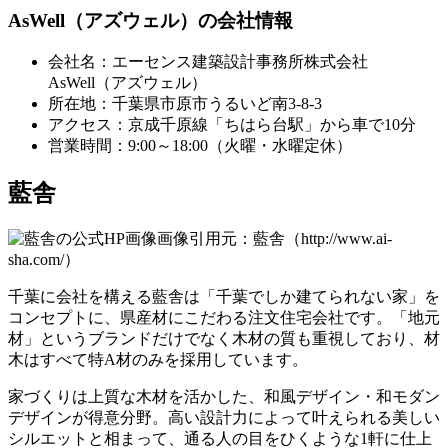
AsWell（アズウェル）の会社情報
会社名：エーセンス建築設計事務所株式会社
AsWell（アズウェル）
所在地：千葉県市原市うるいど南3-8-3
アクセス：京成千原線「ちはら台駅」から車で10分
営業時間：9:00～18:00（火曜・水曜定休）
藍舎
画像引用元：藍舎（http://www.ai-
sha.com/）
千葉に会社を構える藍舎は
「千葉でしか建てられない家」を
コンセプト
に、県産材にこだわる注文住宅会社です。「地元
材」というブランドだけでなく木材の質も重視しており、材
木はすべて特A材のみを採用しています。
家づくりは上質な木材を活かした、
和風デザイン・和モダン
デザインが得意分野。
高い設計力によって叶えられる美しい
シルエットと相まって、通る人の目をひくような1軒に仕上