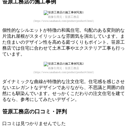
笹原工務店の施工事例
画像引用元：笹原工務店
（https://www.sasahara-k.com/product/product4.html）
個性的なシルエットが特徴の和風住宅。勾配のある変則的な
片流れ屋根がスタイリッシュな雰囲気を演出しています。ま
た住まいのデザイン性を高める庭づくりもポイント。笹原工
務店では住宅に合わせて土木工事やエクステリア工事も行っ
ています。
画像引用元：笹原工務店
（https://www.sasahara-k.com/product/product4.html）
ダイナミックな曲線が特徴的な注文住宅。住宅感を感じさせ
ないエレガントなデザインでありながら、不思議と周囲の自
然にも馴染んでいます。せっかくこだわりの注文住宅を建て
るなら、参考にしてみたいデザイン。
笹原工務店の口コミ・評判
口コミは見つかりませんでした