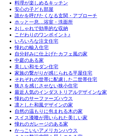
料理が楽しめるキッチン
安心の子ども部屋
誰かを呼びたくなる玄関・アプローチ
ホッと一息…浴室・洗面所
おしゃれで効率的な収納
こだわりのワンポイント♪
いろいろな注文住宅
憧れの輸入住宅
自分好みに仕上げたカフェ風の家
中庭のある家
美しい和モダン住宅
家族の繋がりが感じられる平屋住宅
それぞれの世帯に配慮した二世帯住宅
狭さを感じさせない狭小住宅
最近人気のインダストリアルデザインな家
憧れのサーファーズハウス
凛とした和風デザインの家
自然の温もりに包まれる木の家
スイス漆喰が用いられた美しい家
憧れのガレージのある家
かっこいいアメリカンハウス