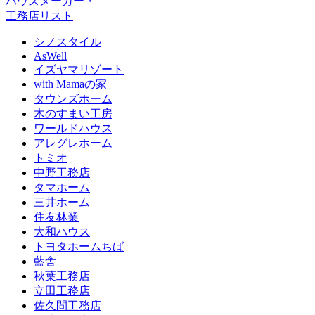
ハウスメーカー・
工務店リスト
シノスタイル
AsWell
イズヤマリゾート
with Mamaの家
タウンズホーム
木のすまい工房
ワールドハウス
アレグレホーム
トミオ
中野工務店
タマホーム
三井ホーム
住友林業
大和ハウス
トヨタホームちば
藍舎
秋葉工務店
立田工務店
佐久間工務店