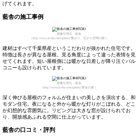
げてくれます。
藍舎の施工事例
画像引用元：藍舎
（http://www.ai-sha.com/gallery/繋がり、広がり空間の家/）
建材はすべて千葉県産というこだわりが抜かれた住宅です。
特徴は長さが異なる屋根。見る角度によって違った表情を見
せてくれます。短い屋根側には暖かな日差しが降り注ぐバル
コニーも設けられています。
画像引用元：藍舎
（http://www.ai-sha.com/gallery/東金の家/）
深く伸びる屋根のフォルムが住まいの美しさを演出する、和
モダン住宅。夜になると外から暖かな灯りがこぼれる、どこ
か幻想的な雰囲気に。リビングは大きな窓が設けられてお
り、開放感あふれる空間に仕上がっています。
藍舎の口コミ・評判