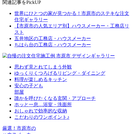
関連記事をPickUP
世界にひとつの家が見つかる！市原市のステキな注文
住宅ギャラリー
【市原市の人気エリア別】ハウスメーカー・工務店リ
スト
五井地区の工務店・ハウスメーカー
ちはら台の工務店・ハウスメーカー
思わず見とれてしまう外観
ゆっくりくつろげるリビング・ダイニング
料理が楽しめるキッチン
安心の子ども
部屋
誰かを呼びたくなる玄関・アプローチ
ホッと一息…浴室・洗面所
おしゃれで効率的な収納
こだわりのワンポイント♪
厳選！市原市の