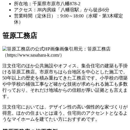
所在地：千葉県市原市八幡878-2
アクセス：JR内房線「八幡宿駅」から徒歩6分
営業時間（定休日）：9:00～18:00（水曜・第3木曜定
休）
笹原工務店
画像引用元：笹原工務店
（https://www.sasahara-k.com/）
注文住宅のほか公共施設やオフィス、集合住宅の建築も手掛
ける笹原工務店。市原市ちはら台地区を中心とした施工で、
50年以上の歴史を積み重ねてきた工務店です。小学校の増築
や中学校の補強工事など確かな技術が求められる施工も多数
行っており、それだけ
地域からの信頼が厚い証拠
とも言えま
す。
注文住宅においては、
デザイン性の高い個性的な家づくり
が
得意。ほかの住まいとは違う、住宅街のアクセントとなるよ
うなマイホームを建てたい方におすすめです。