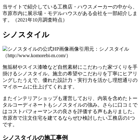
当サイトで紹介している工務店・ハウスメーカーの中から、
市原市内に展示場・モデルハウスがある会社を一部紹介しま
す。（2021年10月調査時点）
シノスタイル
画像引用元：シノスタイル
（http://www.komorebi-m.com/）
無垢材やスイス漆喰など
自然素材にこだわった家づくり
を手
掛けるシノスタイル。施主の希望やこだわりを丁寧にヒアリ
ングしたうえで、優れた設計力・実行力を活かし理想通りの
マイホームに仕上げてくれます。
またインテリアショップも運営しており、内装を含めたトー
タルコーディネートもシノスタイルの強み。さらに口コミで
は
コストパフォーマンスの良さ
を評価する声もありました。
市原市で注文住宅を建てるならぜひ検討したい工務店の1つ
です。
シノスタイルの施工事例