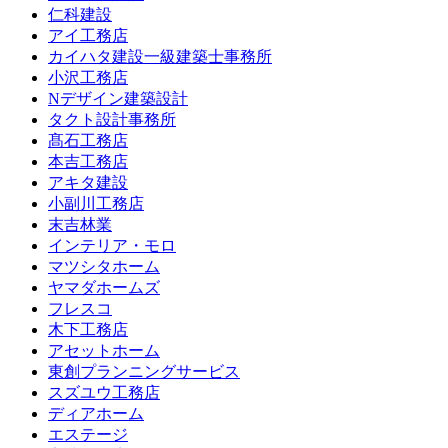
仁科建設
アイ工務店
カイハタ建設一級建築士事務所
小沢工務店
Nデザイン建築設計
タクト設計事務所
髙石工務店
本吉工務店
アキタ建設
小副川工務店
末吉林業
インテリア・モロ
マツシタホーム
ヤマダホームズ
フレスコ
木下工務店
アセットホーム
東創プランニングサービス
スズユウ工務店
ディアホーム
エステージ