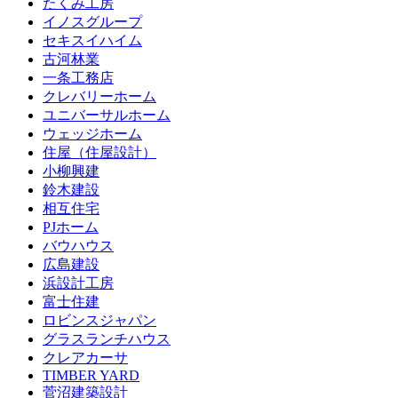
たくみ工房
イノスグループ
セキスイハイム
古河林業
一条工務店
クレバリーホーム
ユニバーサルホーム
ウェッジホーム
住屋（住屋設計）
小柳興建
鈴木建設
相互住宅
PJホーム
バウハウス
広島建設
浜設計工房
富士住建
ロビンスジャパン
グラスランチハウス
クレアカーサ
TIMBER YARD
菅沼建築設計