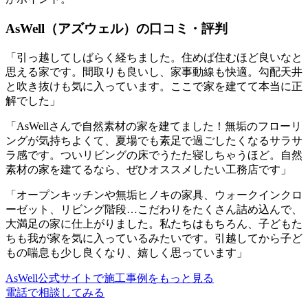
AsWell（アズウェル）の口コミ・評判
「引っ越してしばらく経ちました。住めば住むほど良いなと
思える家です。間取りも良いし、家事動線も快適。勾配天井
と吹き抜けも気に入っています。ここで家を建てて本当に正
解でした」
「AsWellさんで自然素材の家を建てました！無垢のフローリ
ングが気持ちよくて、夏場でも素足で過ごしたくなるサラサ
ラ感です。ついリビングの床でうたた寝しちゃうほど。自然
素材の家を建てるなら、ぜひオススメしたい工務店です」
「オープンキッチンや無垢ヒノキの家具、ウォークインクロ
ーゼット、リビング階段…こだわりをたくさん詰め込んで、
大満足の家に仕上がりました。私たちはもちろん、子どもた
ちも我が家を気に入っているみたいです。引越してから子ど
もの喘息も少し良くなり、嬉しく思っています」
AsWell公式サイトで施工事例をもっと見る
電話で相談してみる