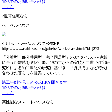
電話でのお問い合わせは
こちら
2世帯住宅ならココ
へーベルハウス
引用元：へーベルハウス公式HP
https://www.asahi-kasei.co.jp/hebel/works/case.html/?id=j273
「分離型・部分共用型・完全同居型」の3スタイルから家族
に合う距離感を選択可能。1975年からの実績と二世帯住宅研
究所による約半世紀の研究に基づき、「孫共育」など時代に
合わせた暮らしを提案しています。
施工事例を見る
※公式HPが開きます
電話でのお問い合わせは
こちら
高性能なスマートハウスならココ
ライフ