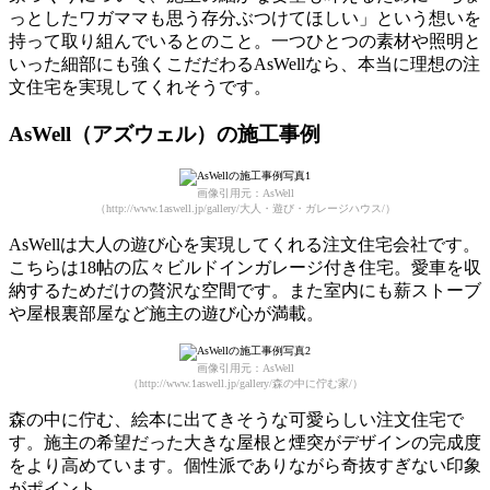
っとしたワガママも思う存分ぶつけてほしい」という想いを
持って取り組んでいるとのこと。一つひとつの素材や照明と
いった
細部にも強くこだだわる
AsWellなら、本当に理想の注
文住宅を実現してくれそうです。
AsWell（アズウェル）の施工事例
画像引用元：AsWell
（http://www.1aswell.jp/gallery/大人・遊び・ガレージハウス/）
AsWellは大人の遊び心を実現してくれる注文住宅会社です。
こちらは18帖の広々ビルドインガレージ付き住宅。愛車を収
納するためだけの贅沢な空間です。また室内にも薪ストーブ
や屋根裏部屋など施主の遊び心が満載。
画像引用元：AsWell
（http://www.1aswell.jp/gallery/森の中に佇む家/）
森の中に佇む、絵本に出てきそうな可愛らしい注文住宅で
す。施主の希望だった大きな屋根と煙突がデザインの完成度
をより高めています。個性派でありながら奇抜すぎない印象
がポイント。