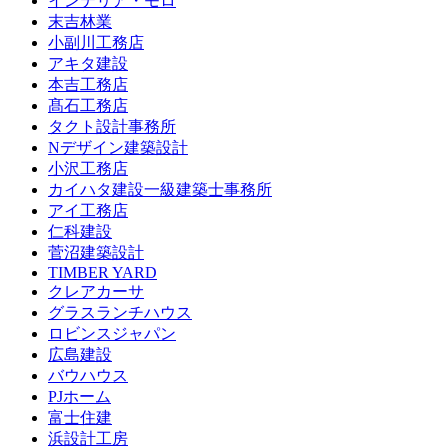
インテリア・モロ
末吉林業
小副川工務店
アキタ建設
本吉工務店
髙石工務店
タクト設計事務所
Nデザイン建築設計
小沢工務店
カイハタ建設一級建築士事務所
アイ工務店
仁科建設
菅沼建築設計
TIMBER YARD
クレアカーサ
グラスランチハウス
ロビンスジャパン
広島建設
バウハウス
PJホーム
富士住建
浜設計工房