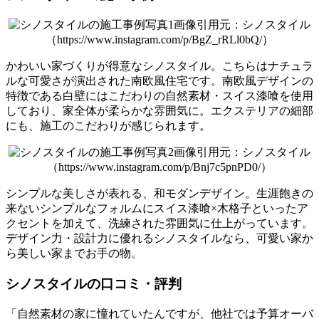
画像引用元：シノスタイル
（https://www.instagram.com/p/BgZ_rRLl0bQ/）
かわいい家づくりが得意なシノスタイル。こちらはナチュラ
ルな可愛さが演出された南欧風住宅です。南欧風デザインの
特徴である白壁にはこだわりの自然素材・スイス漆喰を使用
しており、家全体が柔らかな雰囲気に。エクステリアの細部
にも、施工のこだわりが感じられます。
画像引用元：シノスタイル
（https://www.instagram.com/p/Bnj7c5pnPD0/）
シンプルな美しさが表れる、和モダンデザイン。生涯飽きの
来ないシンプルなフォルムにスイス漆喰×木格子といったア
クセントを加えて、洗練された雰囲気に仕上がっています。
デザイン力・設計力に優れるシノスタイルなら、可愛い家か
ら美しい家までお手の物。
シノスタイルの口コミ・評判
「自然素材の家に憧れていたんですが、他社では予算オーバ