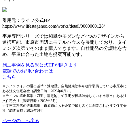
引用元：ライフ公式HP
https://www.lifestageneo.com/works/detail/0000000128/
平屋専門シリーズでは和風やモダンなど4つのデザインから
選択可能。市原市周辺にモデルハウスを展開しており、タイ
ミング次第でそのまま購入できます。自社開発の分譲地を含
め、平屋に合った土地も提案可能です。
施工事例を見る
※公式HPが開きます
電話でのお問い合わせは
こちら
※シノスタイルの選出基準：漆喰壁、自然健康塗料を標準装備している市原市に
ある注文住宅会社（調査日時：2023年6月）。
※ライフの選出基準：ZEH、蓄電池、AI住宅が標準装備している市原市にある注
文住宅会社（調査日時：2023年6月）
※本吉工務店の選出基準：市原市にある企業で最も古くに創業された注文住宅会
社（調査日時：2023年6月）
ページの上へ戻る