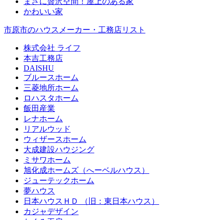
まさに贅沢空間！屋上のある家
かわいい家
市原市のハウスメーカー・工務店リスト
株式会社 ライフ
本吉工務店
DAISHU
ブルースホーム
三菱地所ホーム
ロハスタホーム
飯田産業
レナホーム
リアルウッド
ウィザースホーム
大成建設ハウジング
ミサワホーム
旭化成ホームズ（へーベルハウス）
ジューテックホーム
夢ハウス
日本ハウスＨＤ （旧：東日本ハウス）
カジャデザイン