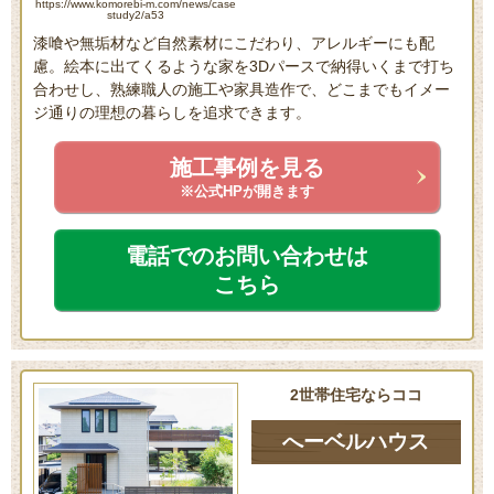
https://www.komorebi-m.com/news/case
study2/a53
漆喰や無垢材など自然素材にこだわり、アレルギーにも配
慮。絵本に出てくるような家を3Dパースで納得いくまで打ち
合わせし、熟練職人の施工や家具造作で、どこまでもイメー
ジ通りの理想の暮らしを追求できます。
施工事例を見る
※公式HPが開きます
電話でのお問い合わせは
こちら
2世帯住宅ならココ
へーベルハウス