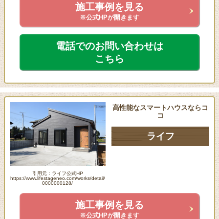
施工事例を見る
※公式HPが開きます
電話でのお問い合わせは
こちら
高性能なスマートハウスならコ
コ
ライフ
引用元：ライフ公式HP
https://www.lifestageneo.com/works/detail/
0000000128/
施工事例を見る
※公式HPが開きます