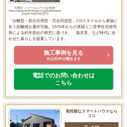
引用元：へーベルハウス公式HP
https://www.asahi-kasei.co.jp/hebel/work
s/case.html/?id=j273
「分離型・部分共用型・完全同居型」の3スタイルから家族に
合う距離感を選択可能。1975年からの実績と二世帯住宅研究
所による約半世紀の研究に基づき、「孫共育」など時代に合
わせた暮らしを提案しています。
施工事例を見る
※公式HPが開きます
電話でのお問い合わせは
こちら
高性能なスマートハウスなら
ココ