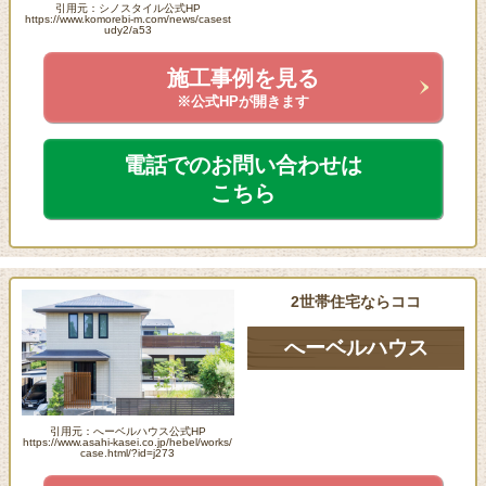
引用元：シノスタイル公式HP
https://www.komorebi-m.com/news/casest
udy2/a53
施工事例を見る
※公式HPが開きます
電話でのお問い合わせは
こちら
2世帯住宅ならココ
へーベルハウス
引用元：へーベルハウス公式HP
https://www.asahi-kasei.co.jp/hebel/works/
case.html/?id=j273