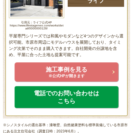
ライフ
引用元：ライフ公式HP
https://www.lifestageneo.com/works/det
ail/0000000128/
平屋専門シリーズでは和風やモダンなど4つのデザインから選
択可能。市原市周辺にモデルハウスを展開しており、タイミ
ング次第でそのまま購入できます。自社開発の分譲地を含
め、平屋に合った土地も提案可能です。
施工事例を見る
※公式HPが開きます
電話でのお問い合わせは
こちら
※シノスタイルの選出基準：漆喰壁、自然健康塗料を標準装備している市原市
にある注文住宅会社（調査日時：2023年6月）。