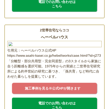
電話でのお問い合わせは
こちら
2世帯住宅ならココ
へーベルハウス
引用元：へーベルハウス公式HP
https://www.asahi-kasei.co.jp/hebel/works/case.html/?id=j273
「分離型・部分共用型・完全同居型」の3スタイルから家族に
合う距離感を選択可能。1975年からの実績と二世帯住宅研究
所による約半世紀の研究に基づき、「孫共育」など時代に合
わせた暮らしを提案しています。
施工事例を見る
※公式HPが開きます
電話でのお問い合わせは
こちら