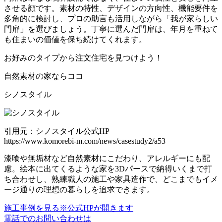
させる顔です。素材の特性、デザインの方向性、機能要件を
多角的に検討し、プロの助言も活用しながら「我が家らしい
門扉」を選びましょう。丁寧に選んだ門扉は、年月を重ねて
も住まいの価値を保ち続けてくれます。
お好みのタイプから注文住宅を見つけよう！
自然素材の家ならココ
シノスタイル
引用元：シノスタイル公式HP
https://www.komorebi-m.com/news/casestudy2/a53
漆喰や無垢材など自然素材にこだわり、アレルギーにも配
慮。絵本に出てくるような家を3Dパースで納得いくまで打
ち合わせし、熟練職人の施工や家具造作で、どこまでもイメ
ージ通りの理想の暮らしを追求できます。
施工事例を見る
※公式HPが開きます
電話でのお問い合わせは