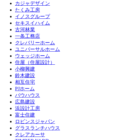
カジャデザイン
たくみ工房
イノスグループ
セキスイハイム
古河林業
一条工務店
クレバリーホーム
ユニバーサルホーム
ウェッジホーム
住屋（住屋設計）
小柳興建
鈴木建設
相互住宅
PJホーム
バウハウス
広島建設
浜設計工房
富士住建
ロビンスジャパン
グラスランチハウス
クレアカーサ