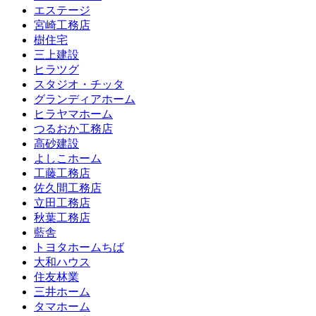
エステージ
宮崎工務店
樹住宅
三上建設
ヒラツグ
スタジオ・チッタ
グランディアホーム
ヒラヤマホーム
つるおか工務店
高砂建設
よしこホーム
工藤工務店
佐久間工務店
立田工務店
秋葉工務店
藍舎
トヨタホームちば
大和ハウス
住友林業
三井ホーム
タマホーム