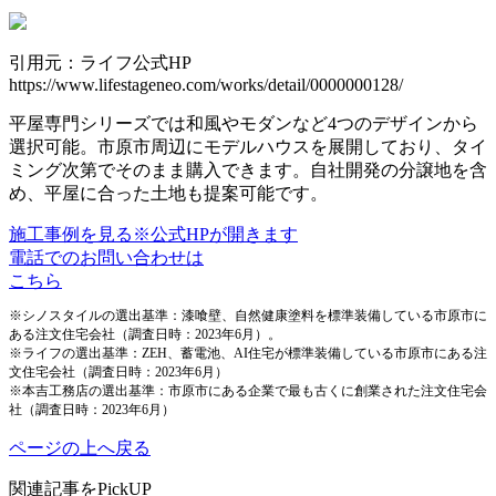
引用元：ライフ公式HP
https://www.lifestageneo.com/works/detail/0000000128/
平屋専門シリーズでは和風やモダンなど4つのデザインから
選択可能。市原市周辺にモデルハウスを展開しており、タイ
ミング次第でそのまま購入できます。自社開発の分譲地を含
め、平屋に合った土地も提案可能です。
施工事例を見る
※公式HPが開きます
電話でのお問い合わせは
こちら
※シノスタイルの選出基準：漆喰壁、自然健康塗料を標準装備している市原市に
ある注文住宅会社（調査日時：2023年6月）。
※ライフの選出基準：ZEH、蓄電池、AI住宅が標準装備している市原市にある注
文住宅会社（調査日時：2023年6月）
※本吉工務店の選出基準：市原市にある企業で最も古くに創業された注文住宅会
社（調査日時：2023年6月）
ページの上へ戻る
関連記事をPickUP