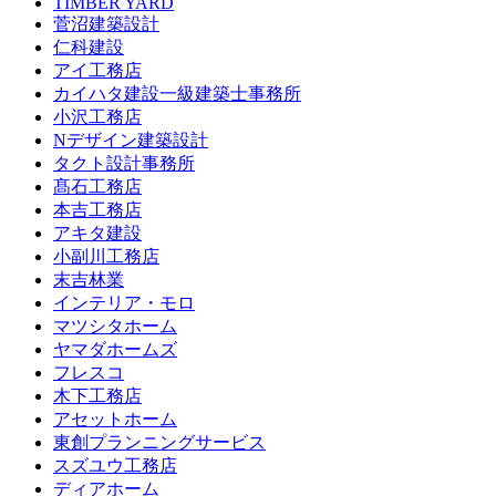
TIMBER YARD
菅沼建築設計
仁科建設
アイ工務店
カイハタ建設一級建築士事務所
小沢工務店
Nデザイン建築設計
タクト設計事務所
髙石工務店
本吉工務店
アキタ建設
小副川工務店
末吉林業
インテリア・モロ
マツシタホーム
ヤマダホームズ
フレスコ
木下工務店
アセットホーム
東創プランニングサービス
スズユウ工務店
ディアホーム