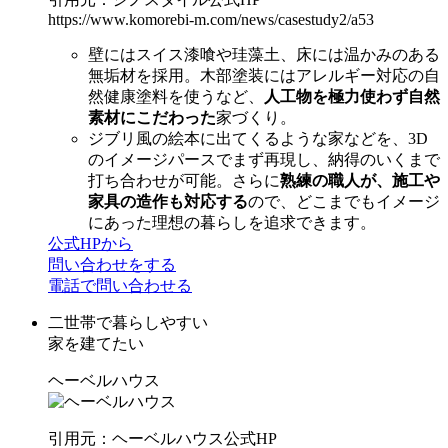
https://www.komorebi-m.com/news/casestudy2/a53
壁にはスイス漆喰や珪藻土、床には温かみのある
無垢材を採用。木部塗装にはアレルギー対応の自
然健康塗料を使うなど、
人工物を極力使わず自然
素材にこだわった
家づくり。
ジブリ風の絵本に出てくるような家などを、3D
のイメージパースでまず再現し、納得のいくまで
打ち合わせが可能。さらに
熟練の職人が、施工や
家具の造作も対応する
ので、どこまでもイメージ
にあった理想の暮らしを追求できます。
公式HPから
問い合わせをする
電話で問い合わせる
二世帯で暮らしやすい
家を建てたい
ヘーベルハウス
引用元：ヘーベルハウス公式HP