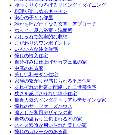
ゆっくりくつろげるリビング・ダイニング
料理が楽しめるキッチン
安心の子ども部屋
誰かを呼びたくなる玄関・アプローチ
ホッと一息…浴室・洗面所
おしゃれで効率的な収納
こだわりのワンポイント♪
いろいろな注文住宅
憧れの輸入住宅
自分好みに仕上げたカフェ風の家
中庭のある家
美しい和モダン住宅
家族の繋がりが感じられる平屋住宅
それぞれの世帯に配慮した二世帯住宅
狭さを感じさせない狭小住宅
最近人気のインダストリアルデザインな家
憧れのサーファーズハウス
凛とした和風デザインの家
自然の温もりに包まれる木の家
スイス漆喰が用いられた美しい家
憧れのガレージのある家