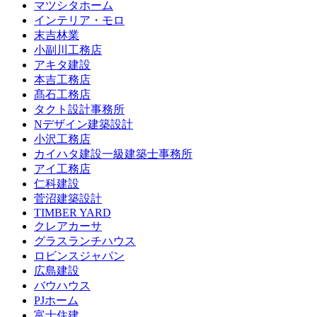
マツシタホーム
インテリア・モロ
末吉林業
小副川工務店
アキタ建設
本吉工務店
髙石工務店
タクト設計事務所
Nデザイン建築設計
小沢工務店
カイハタ建設一級建築士事務所
アイ工務店
仁科建設
菅沼建築設計
TIMBER YARD
クレアカーサ
グラスランチハウス
ロビンスジャパン
広島建設
バウハウス
PJホーム
富士住建