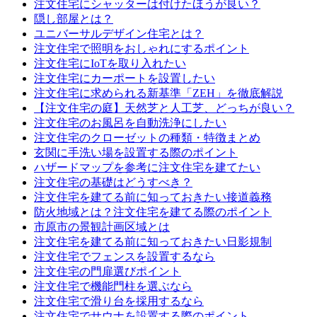
注文住宅にシャッターは付けたほうが良い？
隠し部屋とは？
ユニバーサルデザイン住宅とは？
注文住宅で照明をおしゃれにするポイント
注文住宅にIoTを取り入れたい
注文住宅にカーポートを設置したい
注文住宅に求められる新基準「ZEH」を徹底解説
【注文住宅の庭】天然芝と人工芝、どっちが良い？
注文住宅のお風呂を自動洗浄にしたい
注文住宅のクローゼットの種類・特徴まとめ
玄関に手洗い場を設置する際のポイント
ハザードマップを参考に注文住宅を建てたい
注文住宅の基礎はどうすべき？
注文住宅を建てる前に知っておきたい接道義務
防火地域とは？注文住宅を建てる際のポイント
市原市の景観計画区域とは
注文住宅を建てる前に知っておきたい日影規制
注文住宅でフェンスを設置するなら
注文住宅の門扉選びポイント
注文住宅で機能門柱を選ぶなら
注文住宅で滑り台を採用するなら
注文住宅でサウナを設置する際のポイント