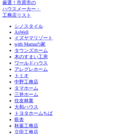
厳選！市原市の
ハウスメーカー・
工務店リスト
シノスタイル
AsWell
イズヤマリゾート
with Mamaの家
タウンズホーム
木のすまい工房
ワールドハウス
アレグレホーム
トミオ
中野工務店
タマホーム
三井ホーム
住友林業
大和ハウス
トヨタホームちば
藍舎
秋葉工務店
立田工務店