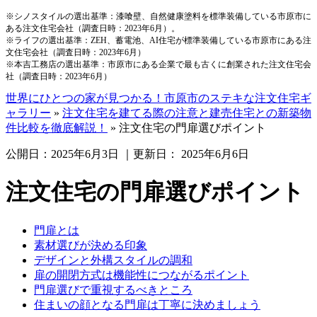
※シノスタイルの選出基準：漆喰壁、自然健康塗料を標準装備している市原市に
ある注文住宅会社（調査日時：2023年6月）。
※ライフの選出基準：ZEH、蓄電池、AI住宅が標準装備している市原市にある注
文住宅会社（調査日時：2023年6月）
※本吉工務店の選出基準：市原市にある企業で最も古くに創業された注文住宅会
社（調査日時：2023年6月）
世界にひとつの家が見つかる！市原市のステキな注文住宅ギ
ャラリー
»
注文住宅を建てる際の注意と建売住宅との新築物
件比較を徹底解説！
»
注文住宅の門扉選びポイント
公開日：
2025年6月3日
｜更新日：
2025年6月6日
注文住宅の門扉選びポイント
門扉とは
素材選びが決める印象
デザインと外構スタイルの調和
扉の開閉方式は機能性につながるポイント
門扉選びで重視するべきところ
住まいの顔となる門扉は丁寧に決めましょう