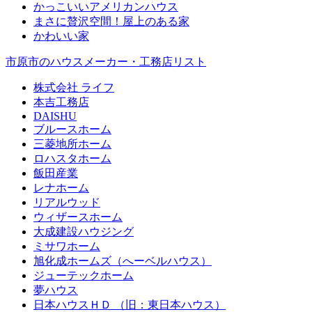
かっこいいアメリカンハウス
まさに贅沢空間！屋上のある家
かわいい家
市原市のハウスメーカー・工務店リスト
株式会社 ライフ
本吉工務店
DAISHU
ブルースホーム
三菱地所ホーム
ロハスタホーム
飯田産業
レナホーム
リアルウッド
ウィザースホーム
大成建設ハウジング
ミサワホーム
旭化成ホームズ（へーベルハウス）
ジューテックホーム
夢ハウス
日本ハウスＨＤ （旧：東日本ハウス）