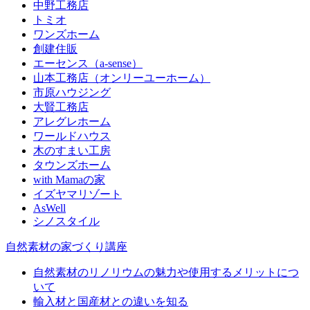
中野工務店
トミオ
ワンズホーム
創建住販
エーセンス（a-sense）
山本工務店（オンリーユーホーム）
市原ハウジング
大賢工務店
アレグレホーム
ワールドハウス
木のすまい工房
タウンズホーム
with Mamaの家
イズヤマリゾート
AsWell
シノスタイル
自然素材の家づくり講座
自然素材のリノリウムの魅力や使用するメリットにつ
いて
輸入材と国産材との違いを知る