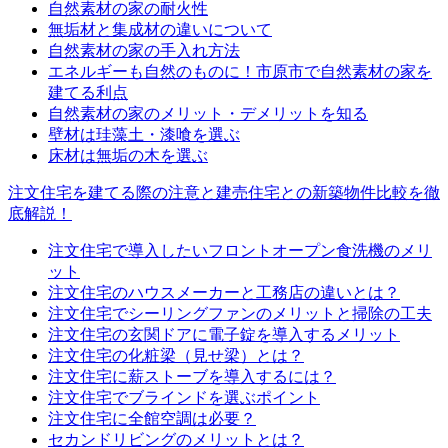
自然素材の家の耐火性
無垢材と集成材の違いについて
自然素材の家の手入れ方法
エネルギーも自然のものに！市原市で自然素材の家を
建てる利点
自然素材の家のメリット・デメリットを知る
壁材は珪藻土・漆喰を選ぶ
床材は無垢の木を選ぶ
注文住宅を建てる際の注意と建売住宅との新築物件比較を徹
底解説！
注文住宅で導入したいフロントオープン食洗機のメリ
ット
注文住宅のハウスメーカーと工務店の違いとは？
注文住宅でシーリングファンのメリットと掃除の工夫
注文住宅の玄関ドアに電子錠を導入するメリット
注文住宅の化粧梁（見せ梁）とは？
注文住宅に薪ストーブを導入するには？
注文住宅でブラインドを選ぶポイント
注文住宅に全館空調は必要？
セカンドリビングのメリットとは？