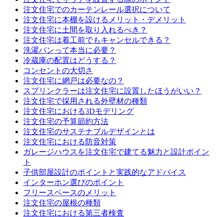
注文住宅でのカーテンレール選択について
注文住宅に本棚を設けるメリット・デメリット
注文住宅に土間を取り入れるべき？
注文住宅は着工前でもキャンセルできる？
洗濯パンって本当に必要？
冷蔵庫の配置はどうする？
コンセントの大切さ
注文住宅に網戸は必要なの？
スプリンクラーは注文住宅に設置したほうがいい？
注文住宅で採用される外壁材の種類
注文住宅における3Dモデリング
注文住宅の予算節約方法
注文住宅のサステナブルデザインとは
注文住宅における防音対策
ガレージハウスを注文住宅で建てる魅力と設計ポイン
ト
子供部屋設計のポイントと実践的なアドバイス
インターホン選びのポイント
フリースペースのメリット
注文住宅の屋根の種類
注文住宅における第三者検査