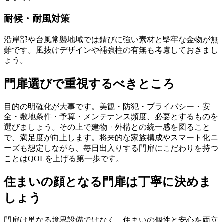
耐候・耐風対策
沿岸部や台風常襲地域では錆びに強い素材と堅牢な金物が無
難です。風抜けデザインや補強柱の有無も考慮しておきまし
ょう。
門扉選びで重視するべきところ
目的の明確化が大事です。美観・防犯・プライバシー・安
全・敷地条件・予算・メンテナンス頻度、必要とするものを
選びましょう。その上で建物・外構との統一感を図ること
で、満足度が向上します。将来的な家族構成やスマート化ニ
ーズも想定しながら、毎日出入りする門扉にこだわりを持つ
ことはQOLを上げる第一歩です。
住まいの顔となる門扉は丁寧に決めま
しょう
門扉は単なる境界設備ではなく、住まいの個性と安心を両立