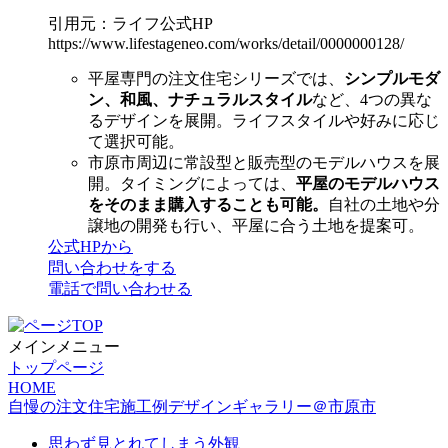
引用元：ライフ公式HP
https://www.lifestageneo.com/works/detail/0000000128/
平屋専門の注文住宅シリーズでは、
シンプルモダ
ン、和風、ナチュラルスタイル
など、4つの異な
るデザインを展開。ライフスタイルや好みに応じ
て選択可能。
市原市周辺に常設型と販売型のモデルハウスを展
開。タイミングによっては、
平屋のモデルハウス
をそのまま購入することも可能。
自社の土地や分
譲地の開発も行い、平屋に合う土地を提案可。
公式HPから
問い合わせをする
電話で問い合わせる
メインメニュー
トップページ
HOME
自慢の注文住宅施工例デザインギャラリー＠市原市
思わず見とれてしまう外観