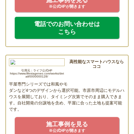
※公式HPが開きます
電話でのお問い合わせは
こちら
高性能なスマートハウスなら
ココ
引用元：ライフ公式HP
https://www.lifestageneo.com/works/det
ail/0000000128/
ライフ
平屋専門シリーズでは和風やモ
ダンなど4つのデザインから選択可能。市原市周辺にモデルハ
ウスを展開しており、タイミング次第でそのまま購入できま
す。自社開発の分譲地を含め、平屋に合った土地も提案可能
です。
施工事例を見る
※公式HPが開きます