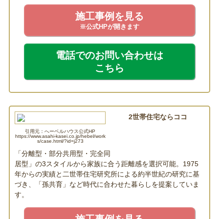
施工事例を見る
※公式HPが開きます
電話でのお問い合わせは
こちら
2世帯住宅ならココ
引用元：へーベルハウス公式HP
へーベルハウス
https://www.asahi-kasei.co.jp/hebel/work
s/case.html/?id=j273
「分離型・部分共用型・完全同
居型」の3スタイルから家族に合う距離感を選択可能。1975
年からの実績と二世帯住宅研究所による約半世紀の研究に基
づき、「孫共育」など時代に合わせた暮らしを提案していま
す。
施工事例を見る