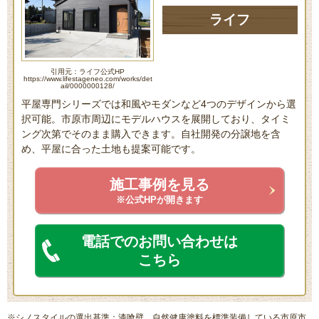
ライフ
引用元：ライフ公式HP
https://www.lifestageneo.com/works/det
ail/0000000128/
平屋専門シリーズでは和風やモダンなど4つのデザインから選
択可能。市原市周辺にモデルハウスを展開しており、タイミ
ング次第でそのまま購入できます。自社開発の分譲地を含
め、平屋に合った土地も提案可能です。
施工事例を見る
※公式HPが開きます
電話でのお問い合わせは
こちら
※シノスタイルの選出基準：漆喰壁、自然健康塗料を標準装備している市原市