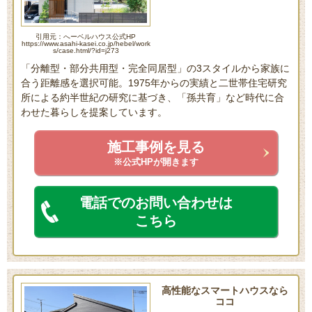
引用元：へーベルハウス公式HP
https://www.asahi-kasei.co.jp/hebel/work
s/case.html/?id=j273
「分離型・部分共用型・完全同居型」の3スタイルから家族に
合う距離感を選択可能。1975年からの実績と二世帯住宅研究
所による約半世紀の研究に基づき、「孫共育」など時代に合
わせた暮らしを提案しています。
施工事例を見る
※公式HPが開きます
電話でのお問い合わせは
こちら
高性能なスマートハウスなら
ココ