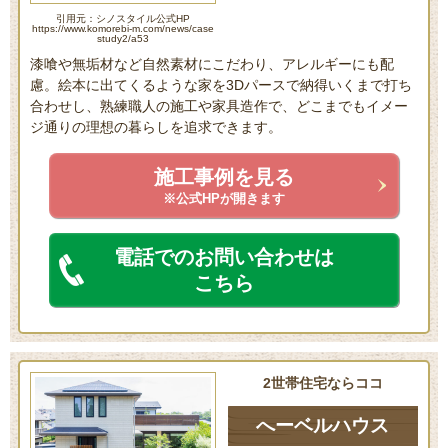
引用元：シノスタイル公式HP
https://www.komorebi-m.com/news/case
study2/a53
漆喰や無垢材など自然素材にこだわり、アレルギーにも配
慮。絵本に出てくるような家を3Dパースで納得いくまで打ち
合わせし、熟練職人の施工や家具造作で、どこまでもイメー
ジ通りの理想の暮らしを追求できます。
施工事例を見る
※公式HPが開きます
電話でのお問い合わせは
こちら
2世帯住宅ならココ
へーベルハウス