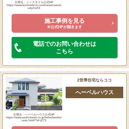
引用元：シノスタイル公式HP
https://www.komorebi-m.com/news/casest
udy2/a53
施工事例を見る
※公式HPが開きます
電話でのお問い合わせは
こちら
2世帯住宅ならココ
へーベルハウス
引用元：へーベルハウス公式HP
https://www.asahi-kasei.co.jp/hebel/works/
case.html/?id=j273