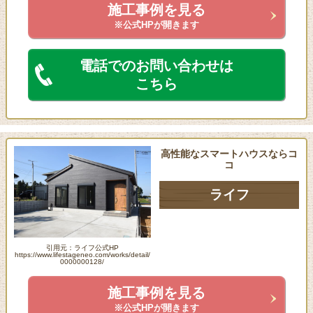
施工事例を見る
※公式HPが開きます
電話でのお問い合わせは
こちら
高性能なスマートハウスならコ
コ
ライフ
引用元：ライフ公式HP
https://www.lifestageneo.com/works/detail/
0000000128/
施工事例を見る
※公式HPが開きます