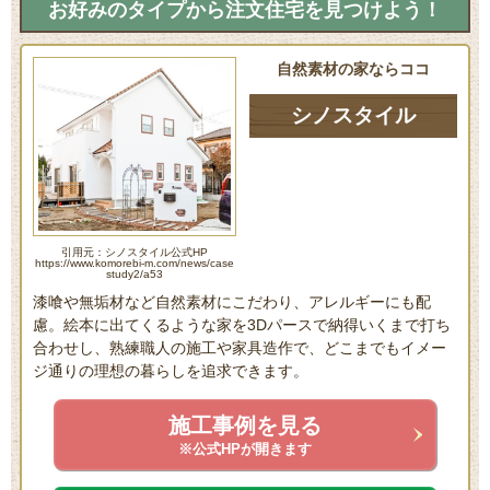
お好みのタイプから注文住宅を見つけよう！
自然素材の家ならココ
シノスタイル
引用元：シノスタイル公式HP
https://www.komorebi-m.com/news/case
study2/a53
漆喰や無垢材など自然素材にこだわり、アレルギーにも配
慮。絵本に出てくるような家を3Dパースで納得いくまで打ち
合わせし、熟練職人の施工や家具造作で、どこまでもイメー
ジ通りの理想の暮らしを追求できます。
施工事例を見る
※公式HPが開きます