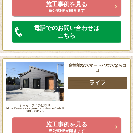
施工事例を見る
※公式HPが開きます
電話でのお問い合わせは
こちら
高性能なスマートハウスならコ
コ
ライフ
引用元：ライフ公式HP
https://www.lifestageneo.com/works/detail/
0000000128/
施工事例を見る
※公式HPが開きます