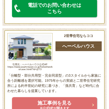
電話でのお問い合わせは
こちら
2世帯住宅ならココ
へーベルハウス
引用元：へーベルハウス公式HP
https://www.asahi-kasei.co.jp/hebel/work
s/case.html/?id=j273
「分離型・部分共用型・完全同居型」の3スタイルから家族に
合う距離感を選択可能。1975年からの実績と二世帯住宅研究
所による約半世紀の研究に基づき、「孫共育」など時代に合
わせた暮らしを提案しています。
施工事例を見る
※公式HPが開きます