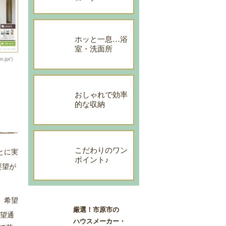
ホッと一息…浴
室・洗面所
.jp/）
おしゃれで効率
的な収納
こだわりのワン
とに実
ポイント♪
要望が
。希望
厳選！市原市の
希望通
ハウスメーカー・