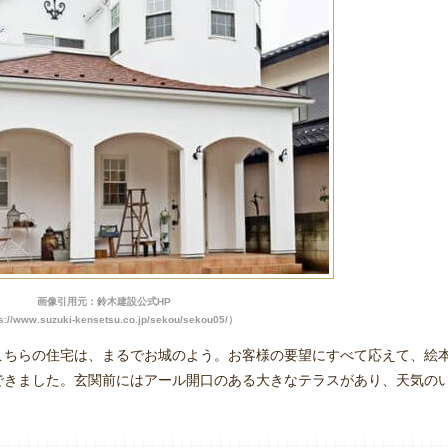
画像引用元：鈴木建設公式HP
s://www.suzuki-kensetsu.co.jp/sekou/sekou05/）
こちらの住宅は、まるでお城のよう。お客様の要望にすべて応えて、絵
できました。玄関前にはアール開口のある大きなテラスがあり、天気の
。