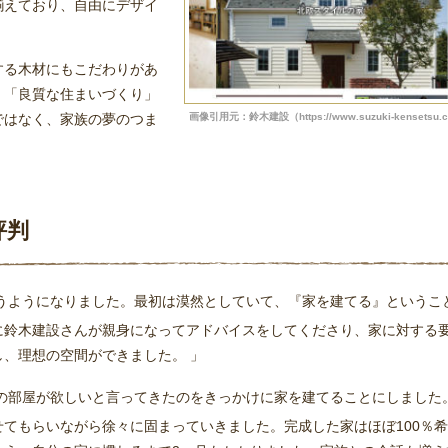
揃えており、自由にデザイ
する木材にもこだわりがあ
。「良質な住まいづくり」
ではなく、家族の夢のつま
画像引用元：鈴木建設（https://www.suzuki-kensetsu.co
評判
うようになりました。最初は漠然としていて、『家を建てる』というこ
に鈴木建設さんが親身になってアドバイスをしてくださり、家に対する
、理想の空間ができました。 」
の部屋が欲しいと言ってきたのをきっかけに家を建てることにしました
てもらいながら徐々に固まっていきました。完成した家はほぼ100％