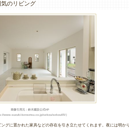
囲気のリビング
画像引用元：鈴木建設公式HP
s://www.suzuki-kensetsu.co.jp/sekou/sekou05/）
ビングに置かれた家具などの存在を引き立たせてくれます。夜には明か