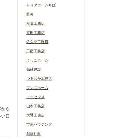
トヨタホームちば
藍舎
秋葉工務店
立田工務店
佐久間工務店
工藤工務店
よしこホーム
高砂建設
つるおか工務店
ワンズホーム
エーセンス
山本工務店
本から
大賢工務店
いい日
市原ハウジング
創建住販