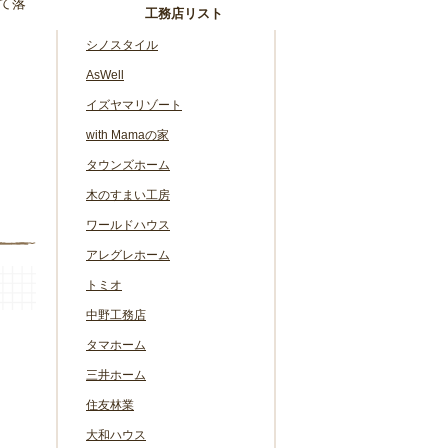
て落
工務店リスト
シノスタイル
AsWell
イズヤマリゾート
with Mamaの家
タウンズホーム
木のすまい工房
ワールドハウス
アレグレホーム
トミオ
中野工務店
タマホーム
三井ホーム
住友林業
大和ハウス