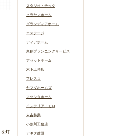
スタジオ・チッタ
ヒラヤマホーム
グランディアホーム
エステージ
ディアホーム
東創プランニングサービス
アセットホーム
木下工務店
フレスコ
ヤマダホームズ
マツシタホーム
インテリア・モロ
末吉林業
小副川工務店
りを灯
アキタ建設