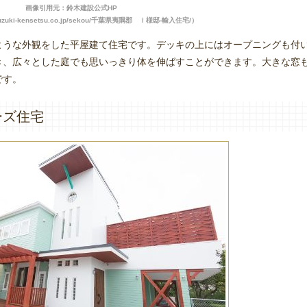
画像引用元：鈴木建設公式HP
.suzuki-kensetsu.co.jp/sekou/千葉県夷隅郡 ｉ様邸-輸入住宅/）
ような外観をした平屋建て住宅です。デッキの上にはオープニングも付
き、広々とした庭でも思いっきり体を伸ばすことができます。大きな窓
です。
ーズ住宅