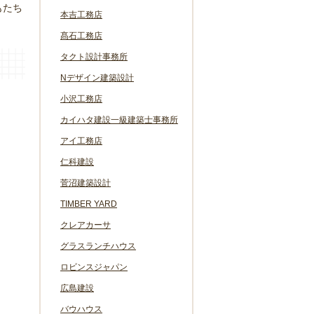
もたち
本吉工務店
髙石工務店
タクト設計事務所
Nデザイン建築設計
小沢工務店
カイハタ建設一級建築士事務所
アイ工務店
仁科建設
菅沼建築設計
TIMBER YARD
クレアカーサ
グラスランチハウス
ロビンスジャパン
広島建設
バウハウス