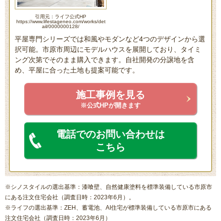
引用元：ライフ公式HP
https://www.lifestageneo.com/works/det
ail/0000000128/
平屋専門シリーズでは和風やモダンなど4つのデザインから選
択可能。市原市周辺にモデルハウスを展開しており、タイミ
ング次第でそのまま購入できます。自社開発の分譲地を含
め、平屋に合った土地も提案可能です。
施工事例を見る
※公式HPが開きます
電話でのお問い合わせは
こちら
※シノスタイルの選出基準：漆喰壁、自然健康塗料を標準装備している市原市
にある注文住宅会社（調査日時：2023年6月）。
※ライフの選出基準：ZEH、蓄電池、AI住宅が標準装備している市原市にある
注文住宅会社（調査日時：2023年6月）