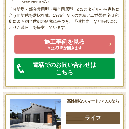
s/case.html/?id=j273
「分離型・部分共用型・完全同居型」の3スタイルから家族に
合う距離感を選択可能。1975年からの実績と二世帯住宅研究
所による約半世紀の研究に基づき、「孫共育」など時代に合
わせた暮らしを提案しています。
施工事例を見る
※公式HPが開きます
電話でのお問い合わせは
こちら
高性能なスマートハウスなら
ココ
ライフ