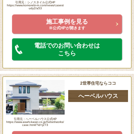
引用元：シノスタイル公式HP
https://www.komorebi-m.com/news/casest
udy2/a53
施工事例を見る
※公式HPが開きます
電話でのお問い合わせは
こちら
2世帯住宅ならココ
へーベルハウス
引用元：へーベルハウス公式HP
https://www.asahi-kasei.co.jp/hebel/works/
case.html/?id=j273