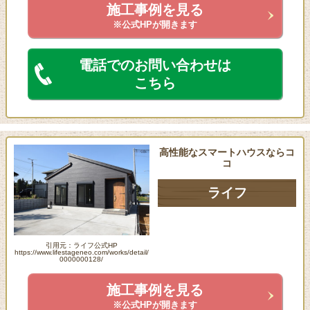
施工事例を見る
※公式HPが開きます
電話でのお問い合わせは
こちら
高性能なスマートハウスならコ
コ
ライフ
引用元：ライフ公式HP
https://www.lifestageneo.com/works/detail/
0000000128/
施工事例を見る
※公式HPが開きます