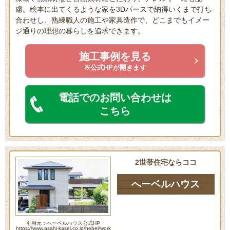
慮。絵本に出てくるような家を3Dパースで納得いくまで打ち
合わせし、熟練職人の施工や家具造作で、どこまでもイメー
ジ通りの理想の暮らしを追求できます。
施工事例を見る
※公式HPが開きます
電話でのお問い合わせは
こちら
2世帯住宅ならココ
へーベルハウス
引用元：へーベルハウス公式HP
https://www.asahi-kasei.co.jp/hebel/work