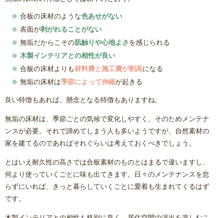
合板の床材のような
色あせがない
表面が
剥がれることがない
無垢だからこその
肌触りや心地よさ
を感じられる
木製インテリアとの相性が良い
合板の床材よりも
材料費と施工費が割高
になる
無垢の床材は
季節によって伸縮
が起きる
良い特徴もあれば、懸念となる特徴もありますね。
無垢の床材は、季節ごとの気候で変化しやすく、そのためメンテナ
ンスが必要。それで諦めてしまう人も多いようですが、自然素材の
家を建てるのであればそれぐらいは考えておくべきでしょう。
とはいえ耐久性の高さでは合板素材のものとはまるで違いますし、
何より使っていくごとに味も出てきます。日々のメンテナンスを怠
らずにいれば、きっと暮らしていくごとに愛着も生まれてくるはず
です。
木製インテリアとの相性も格別に良く、居住空間の演出を楽しむこ