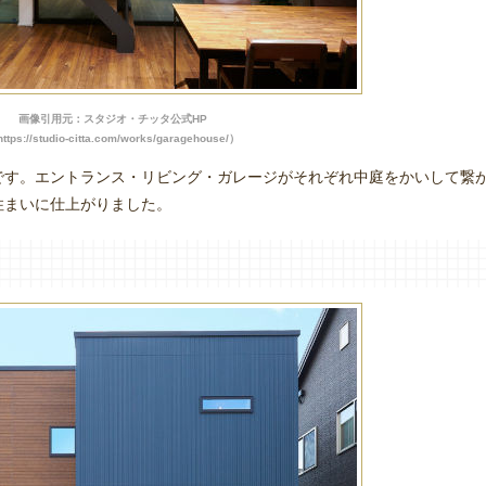
画像引用元：スタジオ・チッタ公式HP
ttps://studio-citta.com/works/garagehouse/）
です。エントランス・リビング・ガレージがそれぞれ中庭をかいして繋
住まいに仕上がりました。