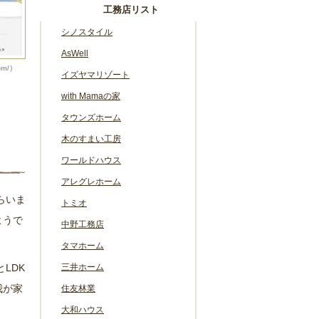
工務店リスト
シノスタイル
AsWell
om/）
イズヤマリゾート
with Mamaの家
タウンズホーム
木のすまい工房
ワールドハウス
アレグレホーム
らいま
トミオ
ようで
中野工務店
タマホーム
LDK
三井ホーム
我が家
住友林業
大和ハウス