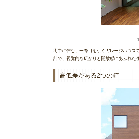
（h
街中に佇む、一際目を引くガレージハウス
計で、視覚的な広がりと開放感にあふれた
高低差がある2つの箱