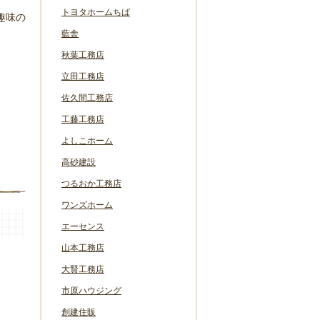
トヨタホームちば
趣味の
藍舎
秋葉工務店
立田工務店
佐久間工務店
工藤工務店
よしこホーム
高砂建設
つるおか工務店
ワンズホーム
エーセンス
山本工務店
大賢工務店
市原ハウジング
創建住販