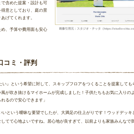
まで含めた提案・設計も可
を得意としており、庭の景
りあげてくれます。
ため、予算や費用面も安心
画像引用元：スタジオ・チッタ（https://studio-citta.c
口コミ・評判
たい』という希望に対して、スキップフロアをつくることを提案しても
い風が吹き抜けるマイホームが完成しました！子供たちもお気に入りの
られるので安心できます」
いいという曖昧な要望でしたが、大満足の仕上がりです！ウッドデッキと
ごしてて心地よいですね。居心地が良すぎて、以前よりも家族みんなで