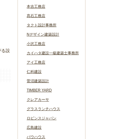
本吉工務店
髙石工務店
タクト設計事務所
Nデザイン建築設計
小沢工務店
がる設
カイハタ建設一級建築士事務所
アイ工務店
仁科建設
菅沼建築設計
TIMBER YARD
クレアカーサ
グラスランチハウス
ロビンスジャパン
広島建設
バウハウス