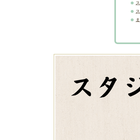
ス
ス
ま