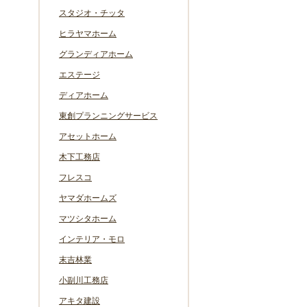
スタジオ・チッタ
ヒラヤマホーム
グランディアホーム
エステージ
ディアホーム
東創プランニングサービス
アセットホーム
木下工務店
フレスコ
ヤマダホームズ
マツシタホーム
インテリア・モロ
末吉林業
小副川工務店
アキタ建設