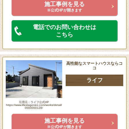
施工事例を見る
※公式HPが開きます
電話でのお問い合わせは
こちら
高性能なスマートハウスならコ
コ
ライフ
引用元：ライフ公式HP
https://www.lifestageneo.com/works/detail/
0000000128/
施工事例を見る
※公式HPが開きます