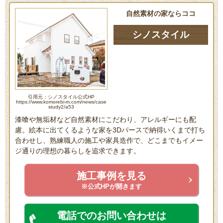
自然素材の家ならココ
シノスタイル
引用元：シノスタイル公式HP
https://www.komorebi-m.com/news/case
study2/a53
漆喰や無垢材など自然素材にこだわり、アレルギーにも配
慮。絵本に出てくるような家を3Dパースで納得いくまで打ち
合わせし、熟練職人の施工や家具造作で、どこまでもイメー
ジ通りの理想の暮らしを追求できます。
施工事例を見る
※公式HPが開きます
電話でのお問い合わせは