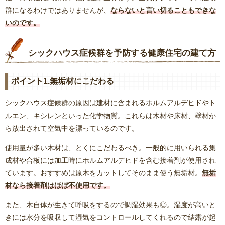
群になるわけではありませんが、
ならないと言い切ることもできな
いのです。
シックハウス症候群を予防する健康住宅の建て方
ポイント1.無垢材にこだわる
シックハウス症候群の原因は建材に含まれるホルムアルデヒドやト
ルエン、キシレンといった化学物質。これらは木材や床材、壁材か
ら放出されて空気中を漂っているのです。
使用量が多い木材は、とくにこだわるべき。一般的に用いられる集
成材や合板には加工時にホルムアルデヒドを含む接着剤が使用され
ています。おすすめは原木をカットしてそのまま使う無垢材。
無垢
材なら接着剤はほぼ不使用です。
また、木自体が生きて呼吸をするので調湿効果も◎。湿度が高いと
きには水分を吸収して湿気をコントロールしてくれるので結露が起