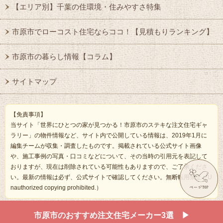
【エリア別】千葉の住環境・住みやすさ特集
市原市でローコスト住宅ならココ！【見積もりランキング】
市原市の暮らし情報【コラム】
サイトマップ
【免責事項】
当サイト「世界にひとつの家が見つかる！市原市のステキな注文住宅ギャ
ラリー」の物件情報など、サイト内で公開している情報は、2019年1月に
編集チームが収集・調査したものです。掲載されている公式サイト画像
や、施工事例の写真・口コミなどについて、その当時の引用元を表記して
おりますが、現在は削除されている可能性もありますので、ご了承くださ
い。最新の情報は必ず、公式サイトで確認してください。無断転用禁止（U
nauthorized copying prohibited.）
Copyright ©
世界にひとつの家が見つかる！市原市のステキな注文住宅ギャラリー
All Ri
市原市のおすすめ注文住宅メーカー3選 ▶
ghts Reserved.