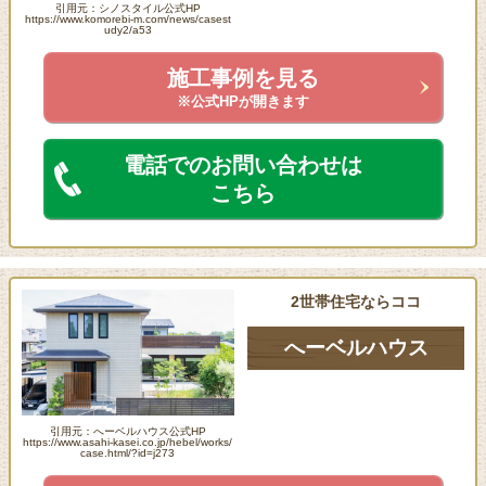
引用元：シノスタイル公式HP
https://www.komorebi-m.com/news/casest
udy2/a53
施工事例を見る
※公式HPが開きます
電話でのお問い合わせは
こちら
2世帯住宅ならココ
へーベルハウス
引用元：へーベルハウス公式HP
https://www.asahi-kasei.co.jp/hebel/works/
case.html/?id=j273