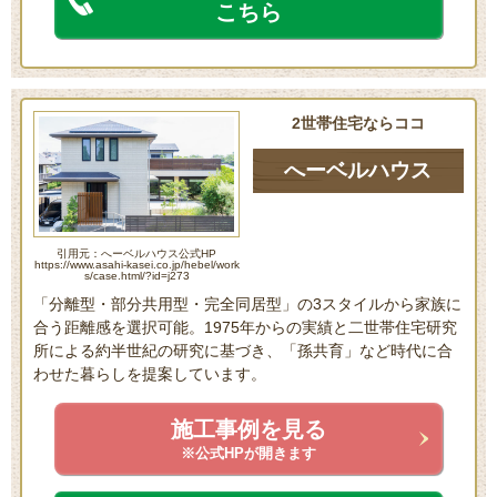
こちら
2世帯住宅ならココ
へーベルハウス
引用元：へーベルハウス公式HP
https://www.asahi-kasei.co.jp/hebel/work
s/case.html/?id=j273
「分離型・部分共用型・完全同居型」の3スタイルから家族に
合う距離感を選択可能。1975年からの実績と二世帯住宅研究
所による約半世紀の研究に基づき、「孫共育」など時代に合
わせた暮らしを提案しています。
施工事例を見る
※公式HPが開きます