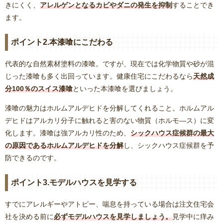
きにくく、
アレルゲンとなるカビやダニの発生を抑制
することでき
ます。
ポイント2.本漆喰にこだわる
代表的な自然素材塗料の漆喰。ですが、現在では化学物質や砂が混
じった漆喰も多く出回っています。健康住宅にこだわるなら
天然成
分100％のスイス漆喰
といった本漆喰を選びましょう。
漆喰の魅力はホルムアルデヒドを分解してくれること。ホルムアル
デヒドはアルカリ分子に触れると害のない物質（ホルモ―ス）に変
化します。漆喰は強アルカリ性のため、
シックハウス症候群の最大
の原因であるホルムアルデヒドを分解
し、シックハウス症候群を予
防できるのです。
ポイント3.モデルハウスを見学する
すでにアレルギーやアトピー、喘息を持っている場合は注文住宅会
社を決める前に
必ずモデルハウスを見学しましょう。
見学中に痒み